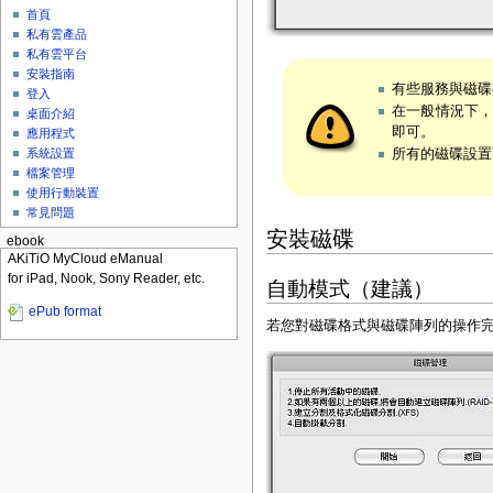
首頁
私有雲產品
私有雲平台
安裝指南
有些服務與磁碟
登入
在一般情況下，
桌面介紹
即可。
應用程式
所有的磁碟設置
系統設置
檔案管理
使用行動裝置
常見問題
安裝磁碟
ebook
AKiTiO MyCloud eManual
for iPad, Nook, Sony Reader, etc.
自動模式（建議）
ePub format
若您對磁碟格式與磁碟陣列的操作