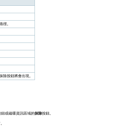
路徑。
抹除按鈕將會出現。
。
按鈕或磁碟資訊區域的
抹除
按鈕。
它。