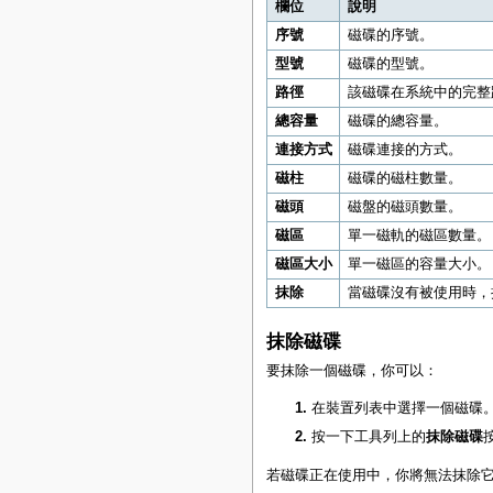
欄位
說明
序號
磁碟的序號。
型號
磁碟的型號。
路徑
該磁碟在系統中的完整
總容量
磁碟的總容量。
連接方式
磁碟連接的方式。
磁柱
磁碟的磁柱數量。
磁頭
磁盤的磁頭數量。
磁區
單一磁軌的磁區數量。
磁區大小
單一磁區的容量大小。
抹除
當磁碟沒有被使用時，
抹除磁碟
要抹除一個磁碟，你可以：
在裝置列表中選擇一個磁碟
按一下工具列上的
抹除磁碟
若磁碟正在使用中，你將無法抹除