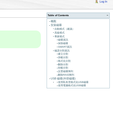
Log In
Table of Contents
−
概觀
安裝磁碟
自動模式（建議）
高級模式
專家模式
磁碟資訊
抹除磁碟
SMART資訊
磁諜分割資訊
建立分割
掛載分割
格式化分割
刪除分割
卸載分割
設置磁碟陣列
刪除RAID陣列
USB 磁碟(外部磁碟)
使用私有雲格式化USB磁碟
使用電腦格式化USB磁碟