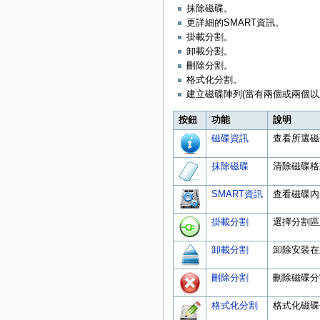
抹除磁碟。
更詳細的SMART資訊。
掛載分割。
卸載分割。
刪除分割。
格式化分割。
建立磁碟陣列(當有兩個或兩個以
按鈕
功能
說明
磁碟資訊
查看所選磁
抹除磁碟
清除磁碟格
SMART資訊
查看磁碟內
掛載分割
選擇分割區
卸載分割
卸除安裝在
刪除分割
刪除磁碟分
格式化分割
格式化磁碟