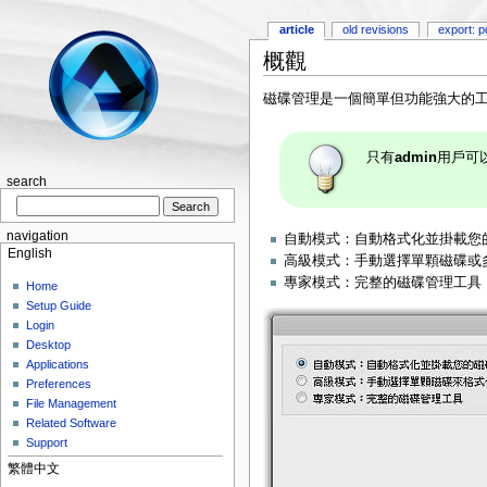
article
old revisions
export: p
概觀
磁碟管理是一個簡單但功能強大的工
只有
admin
用戶可
search
navigation
自動模式：自動格式化並掛載您
English
高級模式：手動選擇單顆磁碟或
專家模式：完整的磁碟管理工具
Home
Setup Guide
Login
Desktop
Applications
Preferences
File Management
Related Software
Support
繁體中文