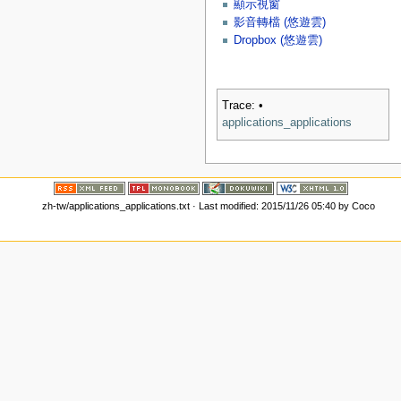
顯示視窗
影音轉檔 (悠遊雲)
Dropbox (悠遊雲)
Trace:
•
applications_applications
zh-tw/applications_applications.txt
· Last modified: 2015/11/26 05:40 by
Coco