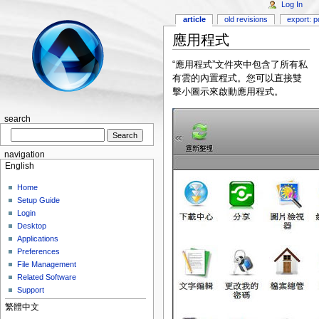
Log In
article
old revisions
export: p
應用程式
“應用程式”文件夾中包含了所有私
有雲的內置程式。您可以直接雙
擊小圖示來啟動應用程式。
search
navigation
English
Home
Setup Guide
Login
Desktop
Applications
Preferences
File Management
Related Software
Support
繁體中文