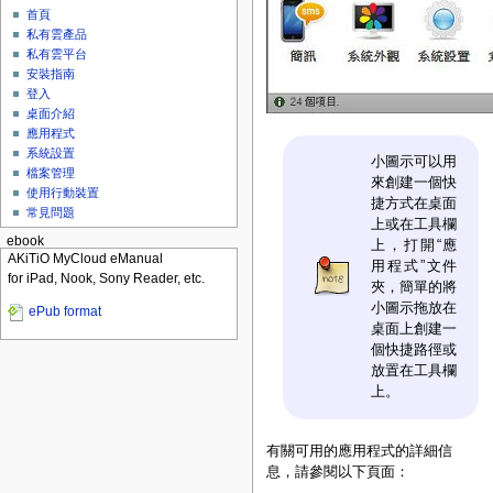
首頁
私有雲產品
私有雲平台
安裝指南
登入
桌面介紹
應用程式
系統設置
小圖示可以用
檔案管理
來創建一個快
使用行動裝置
捷方式在桌面
常見問題
上或在工具欄
ebook
上，打開“應
AKiTiO MyCloud eManual
用程式”文件
for iPad, Nook, Sony Reader, etc.
夾，簡單的將
小圖示拖放在
ePub format
桌面上創建一
個快捷路徑或
放置在工具欄
上。
有關可用的應用程式的詳細信
息，請參閱以下頁面：