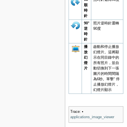
順
時
針
90°
照片逆時針選轉
逆
90度
時
針
播
啟動和停止播放
放
幻燈片。這將顯
幻
示在同目錄中的
燈
所有照片，並自
片
動切換到下一張
圖片的時間間隔
為6秒。單擊“ 停
止播放幻燈片，
幻燈片顯示
Trace:
•
applications_image_viewer