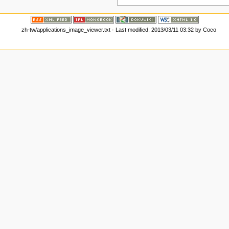
zh-tw/applications_image_viewer.txt
· Last modified: 2013/03/11 03:32 by
Coco