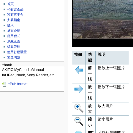
首頁
私有雲產品
私有雲平台
安裝指南
登入
桌面介紹
應用程式
系統設置
檔案管理
使用行動裝置
按鈕
功
說明
常見問題
能
ebook
前
播放上一張照片
AKiTiO MyCloud eManual
一
for iPad, Nook, Sony Reader, etc.
張
ePub format
後
播放下一張照片
一
張
放
放大照片
大
縮
縮小照片
小
90°
照時針選轉90度