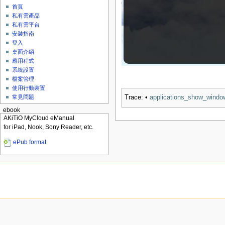
首頁
私有雲產品
私有雲平台
安裝指南
登入
桌面介紹
應用程式
系統設置
檔案管理
使用行動裝置
常見問題
Trace:
•
applications_show_windo
ebook
AKiTiO MyCloud eManual
for iPad, Nook, Sony Reader, etc.
ePub format