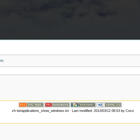
ws
zh-tw/applications_show_windows.txt
· Last modified: 2013/03/12 08:53 by
Coco