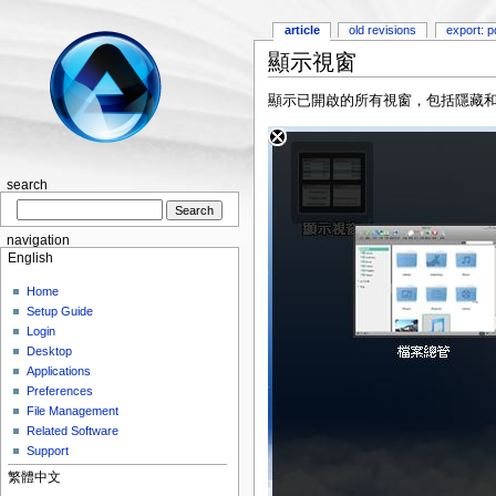
article
old revisions
export: p
顯示視窗
顯示已開啟的所有視窗，包括隱藏
search
navigation
English
Home
Setup Guide
Login
Desktop
Applications
Preferences
File Management
Related Software
Support
繁體中文