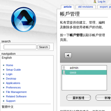
Log In
article
old revisions
export: p
帳戶管理
私有雲提供你建立、管理、編輯
及刪除多個使用者帳戶的功能。
按一下
帳戶管理
以顯示帳戶管理
頁面。
search
navigation
English
Home
Setup Guide
Login
Desktop
Applications
Preferences
File Management
Related Software
Support
繁體中文