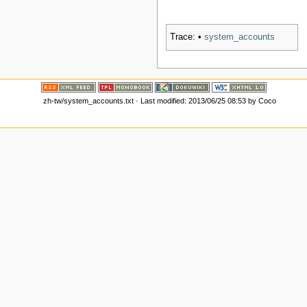
Trace:
•
system_accounts
zh-tw/system_accounts.txt
· Last modified: 2013/06/25 08:53 by
Coco