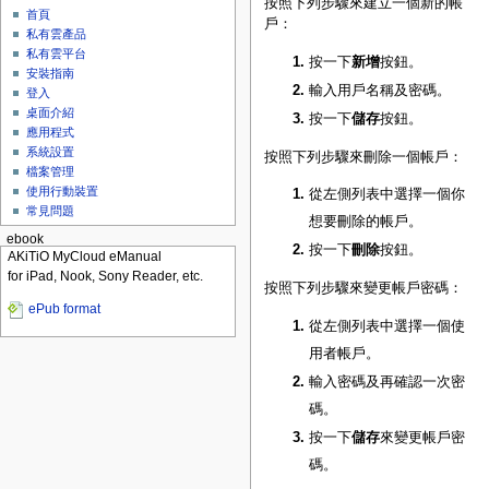
按照下列步驟來建立一個新的帳
首頁
戶：
私有雲產品
私有雲平台
按一下
新增
按鈕。
安裝指南
輸入用戶名稱及密碼。
登入
桌面介紹
按一下
儲存
按鈕。
應用程式
系統設置
按照下列步驟來刪除一個帳戶：
檔案管理
使用行動裝置
從左側列表中選擇一個你
常見問題
想要刪除的帳戶。
ebook
按一下
刪除
按鈕。
AKiTiO MyCloud eManual
for iPad, Nook, Sony Reader, etc.
按照下列步驟來變更帳戶密碼：
ePub format
從左側列表中選擇一個使
用者帳戶。
輸入密碼及再確認一次密
碼。
按一下
儲存
來變更帳戶密
碼。