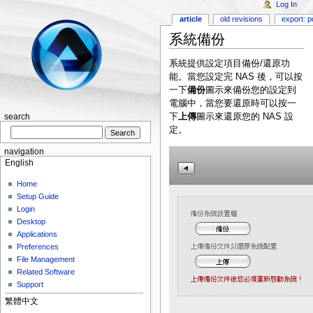
Log In
article
old revisions
export: p
系統備份
系統提供設定項目備份/還原功
能。當您設定完 NAS 後，可以按
一下
備份
圖示來備份您的設定到
電腦中，當您要還原時可以按一
下
上傳
圖示來還原您的 NAS 設
search
定。
navigation
English
Home
Setup Guide
Login
Desktop
Applications
Preferences
File Management
Related Software
Support
繁體中文