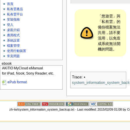
首頁
私有雲產品
私有雲平台
「悠遊雲」與
安裝指南
「私有雲」的
登入
備份檔案無法
桌面介紹
共用，請不要
應用程式
混用，以免造
系統設置
成系統無法開
檔案管理
機的問題。
使用行動裝置
常見問題
ebook
AKiTiO MyCloud eManual
for iPad, Nook, Sony Reader, etc.
Trace:
•
ePub format
system_information_system_back
zh-tw/system_information_system_backup.txt
· Last modified: 2015/02/09 01:08 by
C