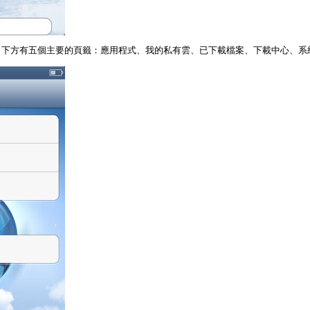
，下方有五個主要的頁籤：應用程式、我的私有雲、已下載檔案、下載中心、系