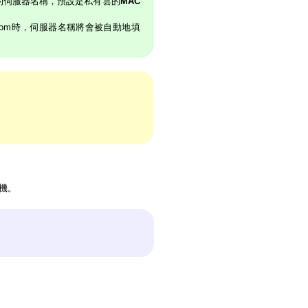
成你的伺服器名稱，預設是私有雲的
MAC
.com時，伺服器名稱將會被自動地填
碟機。