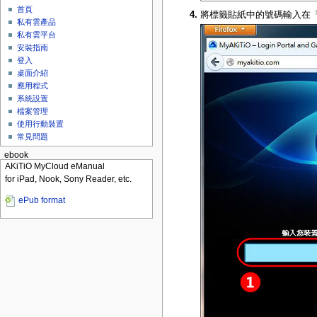
首頁
將標籤貼紙中的號碼輸入在「
私有雲產品
私有雲平台
安裝指南
登入
桌面介紹
應用程式
系統設置
檔案管理
使用行動裝置
常見問題
ebook
AKiTiO MyCloud eManual
for iPad, Nook, Sony Reader, etc.
ePub format