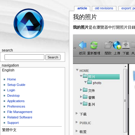
article
old revisions
export: p
我的照片
我的照片
是在瀏覽器中打開照片目
search
navigation
English
Home
Setup Guide
Login
Desktop
Applications
Preferences
File Management
Related Software
Support
繁體中文