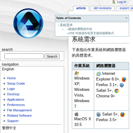
Log In
article
old revisions
export: p
Table of Contents
−
系統需求
建議的瀏覽器外掛
USB 外接儲存裝置支援的磁碟格式
系統需求
下表指出作業系統和網路瀏覽器
search
的具體需求。
navigation
作業系統
網路瀏覽器
English
Internet
Home
Windows
Explorer 8.0+,
Setup Guide
XP,
Firefox 3.1+,
Login
Windows
Safari 5+,
Desktop
Vista,
Chrome 9+
Applications
Windows
Preferences
7
File Management
Safari 5+,
Related Software
MacOS X
Firefox 3.5+
Support
10.5
繁體中文