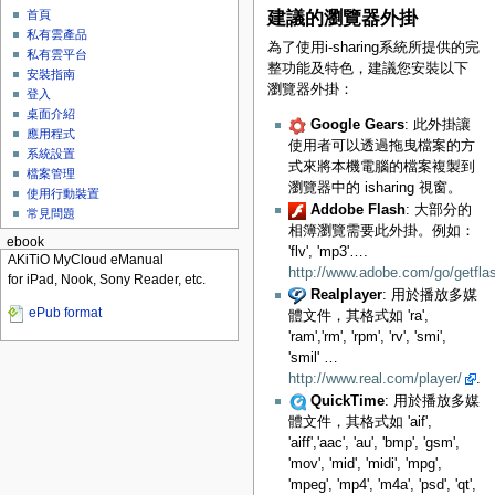
首頁
建議的瀏覽器外掛
私有雲產品
為了使用i-sharing系統所提供的完
私有雲平台
整功能及特色，建議您安裝以下
安裝指南
瀏覽器外掛：
登入
桌面介紹
Google Gears
: 此外掛讓
應用程式
使用者可以透過拖曳檔案的方
系統設置
式來將本機電腦的檔案複製到
檔案管理
瀏覽器中的 isharing 視窗。
使用行動裝置
Addobe Flash
: 大部分的
常見問題
相簿瀏覽需要此外掛。例如：
ebook
'flv', 'mp3'….
AKiTiO MyCloud eManual
http://www.adobe.com/go/getfla
for iPad, Nook, Sony Reader, etc.
Realplayer
: 用於播放多媒
ePub format
體文件，其格式如 'ra',
'ram','rm', 'rpm', 'rv', 'smi',
'smil' …
http://www.real.com/player/
.
QuickTime
: 用於播放多媒
體文件，其格式如 'aif',
'aiff','aac', 'au', 'bmp', 'gsm',
'mov', 'mid', 'midi', 'mpg',
'mpeg', 'mp4', 'm4a', 'psd', 'qt',